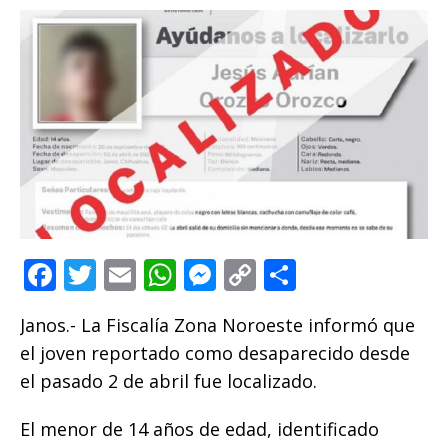
F
T
E
W
M
C
C
a
w
m
h
e
o
o
Janos.- La Fiscalía Zona Noroeste informó que
c
it
ai
at
ss
p
m
el joven reportado como desaparecido desde
e
te
l
s
e
y
p
el pasado 2 de abril fue localizado.
b
r
A
n
Li
ar
o
p
g
n
ti
El menor de 14 años de edad, identificado