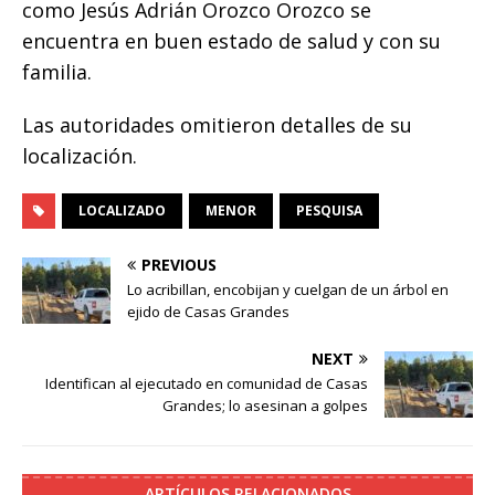
como Jesús Adrián Orozco Orozco se
o
p
e
k
r
encuentra en buen estado de salud y con su
k
r
familia.
Las autoridades omitieron detalles de su
localización.
LOCALIZADO
MENOR
PESQUISA
PREVIOUS
Lo acribillan, encobijan y cuelgan de un árbol en
ejido de Casas Grandes
NEXT
Identifican al ejecutado en comunidad de Casas
Grandes; lo asesinan a golpes
ARTÍCULOS RELACIONADOS