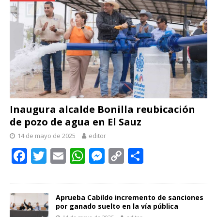
Inaugura alcalde Bonilla reubicación
de pozo de agua en El Sauz
14 de mayo de 2025
editor
F
T
E
W
M
C
C
ac
w
m
h
e
o
o
e
itt
ai
at
ss
p
m
b
er
l
s
e
y
p
Aprueba Cabildo incremento de sanciones
por ganado suelto en la vía pública