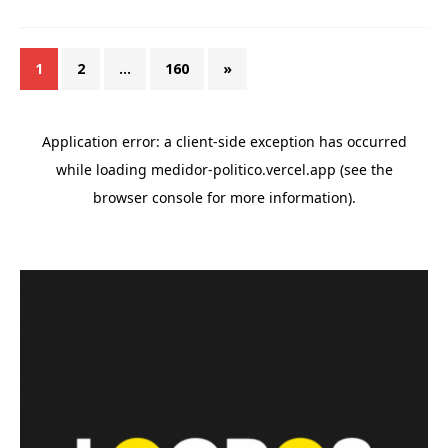
1
2
…
160
»