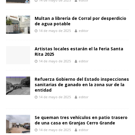
o
A
n
Li
ar
14 de mayo de 2025
editor
o
p
g
n
ti
k
p
er
k
r
Multan a librería de Corral por desperdicio
de agua potable
14 de mayo de 2025
editor
Artistas locales estarán el la Feria Santa
Rita 2025
14 de mayo de 2025
editor
Refuerza Gobierno del Estado inspecciones
sanitarias de ganado en la zona sur de la
entidad
14 de mayo de 2025
editor
Se queman tres vehículos en patio trasero
de una casa en Granjas Cerro Grande
14 de mayo de 2025
editor