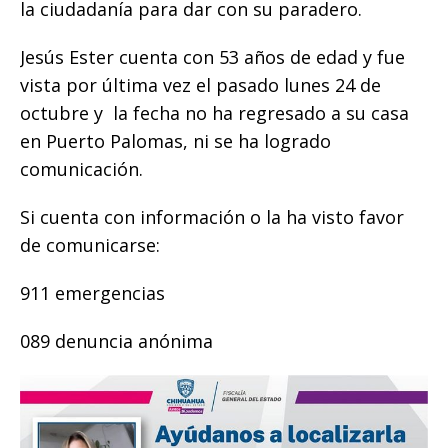
la ciudadanía para dar con su paradero.
o
p
e
k
r
k
r
Jesús Ester cuenta con 53 años de edad y fue
vista por última vez el pasado lunes 24 de
octubre y la fecha no ha regresado a su casa
en Puerto Palomas, ni se ha logrado
comunicación.
Si cuenta con información o la ha visto favor
de comunicarse:
911 emergencias
089 denuncia anónima