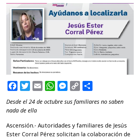
F
T
E
W
M
C
C
a
w
m
h
e
o
o
Desde el 24 de octubre sus familiares no saben
c
it
ai
at
ss
p
m
nada de ella
e
te
l
s
e
y
p
b
r
A
n
Li
ar
Ascensión.- Autoridades y familiares de Jesús
o
p
g
n
ti
Ester Corral Pérez solicitan la colaboración de