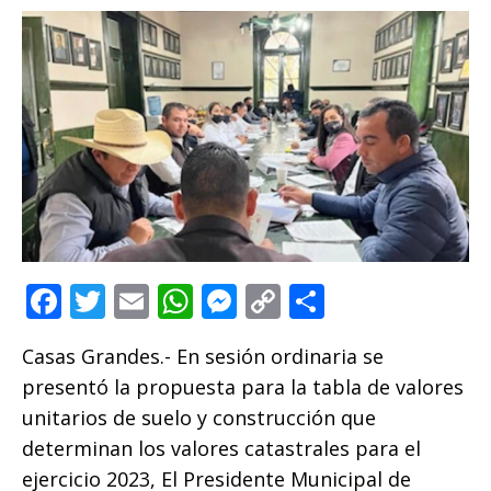
F
T
E
W
M
C
C
a
w
m
h
e
o
o
Casas Grandes.- En sesión ordinaria se
c
it
ai
at
ss
p
m
presentó la propuesta para la tabla de valores
e
te
l
s
e
y
p
unitarios de suelo y construcción que
b
r
A
n
Li
ar
determinan los valores catastrales para el
o
p
g
n
ti
ejercicio 2023, El Presidente Municipal de