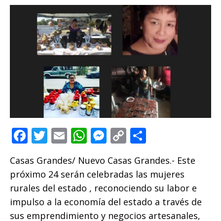
F
T
E
W
M
C
C
a
w
m
h
e
o
o
Casas Grandes/ Nuevo Casas Grandes.- Este
c
it
ai
at
ss
p
m
próximo 24 serán celebradas las mujeres
e
te
l
s
e
y
p
rurales del estado , reconociendo su labor e
b
r
A
n
Li
ar
impulso a la economía del estado a través de
o
p
g
n
ti
sus emprendimiento y negocios artesanales,