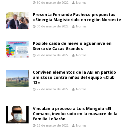
30 de marzo de 2022
Norma
o
p
g
n
ti
k
p
er
k
r
Presenta Fernando Pacheco propuestas
«Sinergia Magisterial» en región Noroeste
30 de marzo de 2022
Norma
Posible caída de nieve o aguanieve en
Sierra de Casas Grandes
28 de marzo de 2022
Norma
Conviven elementos de la AEI en partido
amistoso contra niños del equipo «Club
13»
27 de marzo de 2022
Norma
Vinculan a proceso a Luis Munguía «El
Coman», involucrado en la masacre de la
familia LeBarón
26 de marzo de 2022
Norma