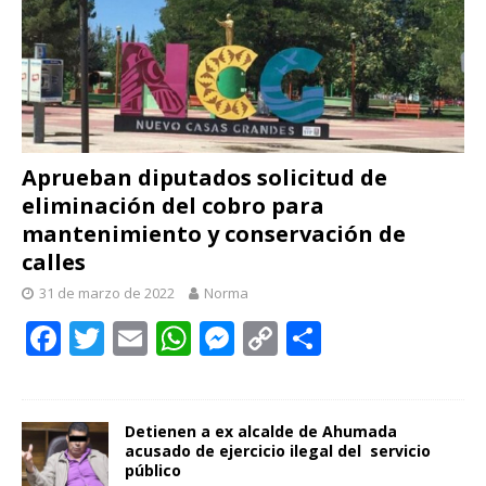
Aprueban diputados solicitud de
eliminación del cobro para
mantenimiento y conservación de
calles
31 de marzo de 2022
Norma
F
T
E
W
M
C
C
ac
w
m
h
e
o
o
e
itt
ai
at
ss
p
m
b
er
l
s
e
y
p
Detienen a ex alcalde de Ahumada
acusado de ejercicio ilegal del servicio
o
A
n
Li
ar
público