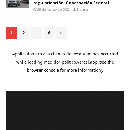
regularización: Gobernación Federal
25 de marzo de 2022
Norma
1
2
…
6
»