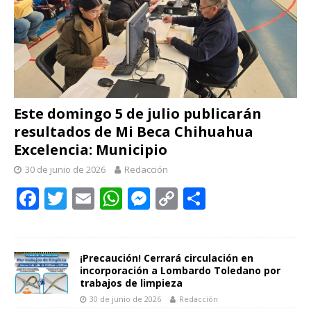
Este domingo 5 de julio publicarán
resultados de Mi Beca Chihuahua
Excelencia: Municipio
30 de junio de 2026
Redacción
F
T
E
W
M
C
C
ac
w
m
h
e
o
o
e
itt
ai
at
ss
p
m
b
er
l
s
e
y
p
¡Precaución! Cerrará circulación en
incorporación a Lombardo Toledano por
o
A
n
Li
ar
trabajos de limpieza
30 de junio de 2026
Redacción
o
p
g
n
ti