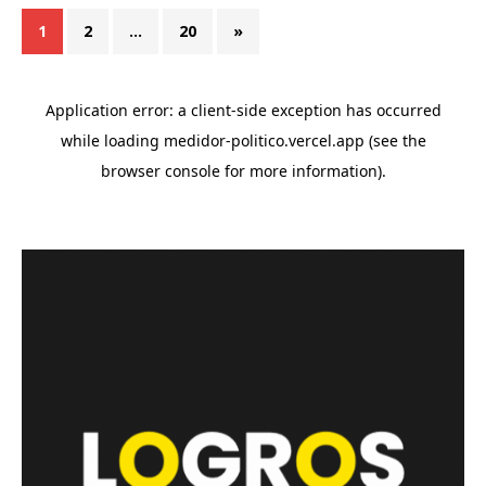
1
2
…
20
»