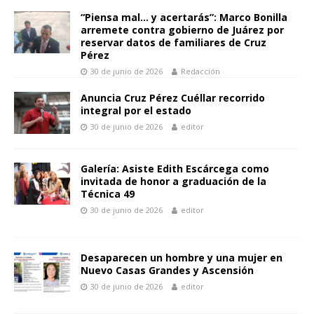
k
p
er
k
r
“Piensa mal… y acertarás”: Marco Bonilla
arremete contra gobierno de Juárez por
reservar datos de familiares de Cruz
Pérez
30 de junio de 2026
Redacción
Anuncia Cruz Pérez Cuéllar recorrido
integral por el estado
30 de junio de 2026
editor
Galería: Asiste Edith Escárcega como
invitada de honor a graduación de la
Técnica 49
30 de junio de 2026
editor
Desaparecen un hombre y una mujer en
Nuevo Casas Grandes y Ascensión
30 de junio de 2026
editor