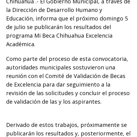
b
r
A
n
Li
ar
Chihuahua .- El Gobierno Municipal, a través de
o
p
g
n
ti
la Dirección de Desarrollo Humano y
Educación, informa que el próximo domingo 5
o
p
e
k
r
de julio se publicarán los resultados del
k
r
programa Mi Beca Chihuahua Excelencia
Académica.
Como parte del proceso de esta convocatoria,
autoridades municipales sostuvieron una
reunión con el Comité de Validación de Becas
de Excelencia para dar seguimiento a la
revisión de las solicitudes y concluir el proceso
de validación de las y los aspirantes.
Derivado de estos trabajos, próximamente se
publicarán los resultados y, posteriormente, el