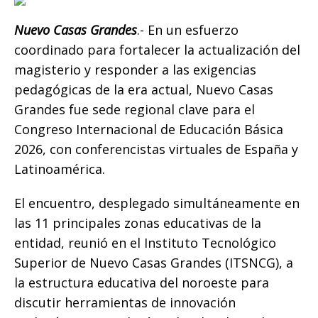
b
r
A
n
Li
ar
o
p
g
n
ti
Nuevo Casas Grandes
.- En un esfuerzo
coordinado para fortalecer la actualización del
o
p
e
k
r
magisterio y responder a las exigencias
k
r
pedagógicas de la era actual, Nuevo Casas
Grandes fue sede regional clave para el
Congreso Internacional de Educación Básica
2026, con conferencistas virtuales de España y
Latinoamérica.
El encuentro, desplegado simultáneamente en
las 11 principales zonas educativas de la
entidad, reunió en el Instituto Tecnológico
Superior de Nuevo Casas Grandes (ITSNCG), a
la estructura educativa del noroeste para
discutir herramientas de innovación