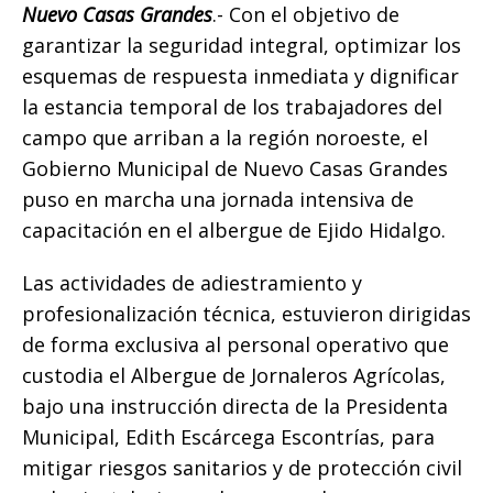
o
p
g
n
ti
Nuevo Casas Grandes
.- Con el objetivo de
garantizar la seguridad integral, optimizar los
o
p
e
k
r
esquemas de respuesta inmediata y dignificar
k
r
la estancia temporal de los trabajadores del
campo que arriban a la región noroeste, el
Gobierno Municipal de Nuevo Casas Grandes
puso en marcha una jornada intensiva de
capacitación en el albergue de Ejido Hidalgo.
Las actividades de adiestramiento y
profesionalización técnica, estuvieron dirigidas
de forma exclusiva al personal operativo que
custodia el Albergue de Jornaleros Agrícolas,
bajo una instrucción directa de la Presidenta
Municipal, Edith Escárcega Escontrías, para
mitigar riesgos sanitarios y de protección civil