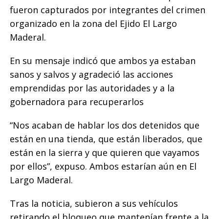
o
p
g
n
ti
fueron capturados por integrantes del crimen
o
p
e
k
r
organizado en la zona del Ejido El Largo
k
r
Maderal.
En su mensaje indicó que ambos ya estaban
sanos y salvos y agradeció las acciones
emprendidas por las autoridades y a la
gobernadora para recuperarlos
“Nos acaban de hablar los dos detenidos que
están en una tienda, que están liberados, que
están en la sierra y que quieren que vayamos
por ellos”, expuso. Ambos estarían aún en El
Largo Maderal.
Tras la noticia, subieron a sus vehículos
retirando el bloqueo que mantenían frente a la