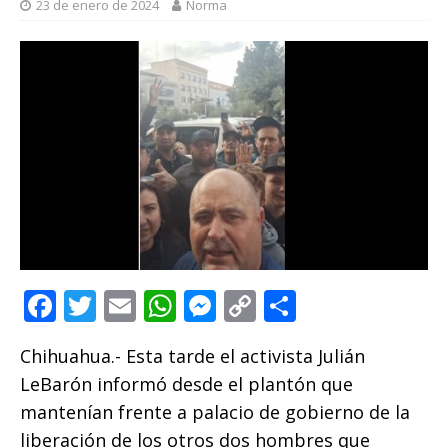
23 de enero de 2024
Norma
F
T
E
W
M
C
C
a
w
m
h
e
o
o
Chihuahua.- Esta tarde el activista Julián
c
it
ai
at
ss
p
m
LeBarón informó desde el plantón que
e
te
l
s
e
y
p
mantenían frente a palacio de gobierno de la
b
r
A
n
Li
ar
liberación de los otros dos hombres que