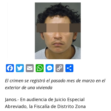
F
T
E
W
M
C
C
a
w
m
h
e
o
o
El crimen se registró el pasado mes de marzo en el
c
it
ai
at
ss
p
m
exterior de una vivienda
e
te
l
s
e
y
p
b
r
A
n
Li
ar
Janos.- En audiencia de Juicio Especial
o
p
g
n
ti
Abreviado, la Fiscalía de Distrito Zona