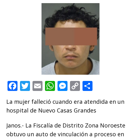
F
T
E
W
M
C
C
a
w
m
h
e
o
o
La mujer falleció cuando era atendida en un
c
it
ai
at
ss
p
m
hospital de Nuevo Casas Grandes
e
te
l
s
e
y
p
b
r
A
n
Li
ar
Janos.- La Fiscalía de Distrito Zona Noroeste
o
p
g
n
ti
obtuvo un auto de vinculación a proceso en