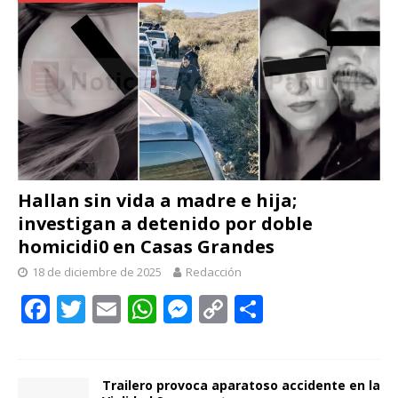
Hallan sin vida a madre e hija;
investigan a detenido por doble
homicidi0 en Casas Grandes
18 de diciembre de 2025
Redacción
F
T
E
W
M
C
C
ac
w
m
h
e
o
o
e
itt
ai
at
ss
p
m
b
er
l
s
e
y
p
Trailero provoca aparatoso accidente en la