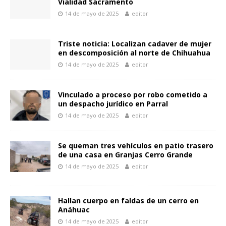
Vialidad Sacramento
o
A
n
Li
ar
14 de mayo de 2025
editor
o
p
g
n
ti
k
p
er
k
r
Triste noticia: Localizan cadaver de mujer
en descomposición al norte de Chihuahua
14 de mayo de 2025
editor
Vinculado a proceso por robo cometido a
un despacho jurídico en Parral
14 de mayo de 2025
editor
Se queman tres vehículos en patio trasero
de una casa en Granjas Cerro Grande
14 de mayo de 2025
editor
Hallan cuerpo en faldas de un cerro en
Anáhuac
14 de mayo de 2025
editor