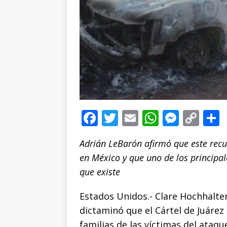
F
T
E
W
M
C
a
w
m
h
e
o
Adrián LeBarón afirmó que este recur
c
it
ai
at
ss
p
en México y que uno de los principa
e
te
l
s
e
y
que existe
b
r
A
n
Li
o
p
g
n
t
Estados Unidos.- Clare Hochhalter
dictaminó que el Cártel de Juárez
o
p
e
k
r
familias de las víctimas del ataqu