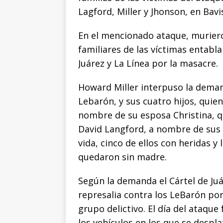
k
r
Lagford, Miller y Jhonson, en Bav
En el mencionado ataque, murieron
familiares de las víctimas entabl
Juárez y La Línea por la masacre.
Howard Miller interpuso la dema
Lebarón, y sus cuatro hijos, quie
nombre de su esposa Christina, qu
David Langford, a nombre de sus 
vida, cinco de ellos con heridas y
quedaron sin madre.
Según la demanda el Cártel de Ju
represalia contra los LeBarón por 
grupo delictivo. El día del ataqu
los vehículos en los que se despla