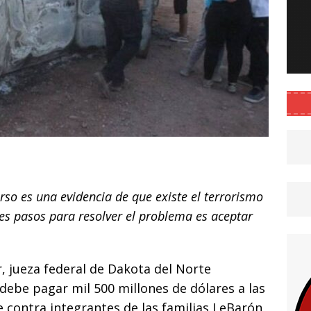
C
o
so es una evidencia de que existe el terrorismo
m
les pasos para resolver el problema es aceptar
p
ar
i
, jueza federal de Dakota del Norte
 debe pagar mil 500 millones de dólares a las
e contra integrantes de las familias LeBarón,