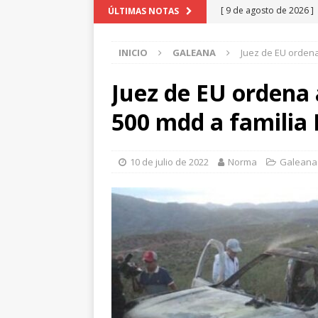
[ 9 de agosto de 2026 ]
ÚLTIMAS NOTAS
mujer
NUEVO CASAS
INICIO
GALEANA
Juez de EU ordena
[ 8 de agosto de 2026 ]
NUEVO CASAS GRANDES
Juez de EU ordena 
[ 8 de agosto de 2026 ]
500 mdd a familia
Grandes por Cynthia Ce
[ 8 de agosto de 2026 ]
10 de julio de 2022
Norma
Galeana
salvo
NUEVO CASAS 
[ 9 de agosto de 2026 ]
millón… pero regresó po