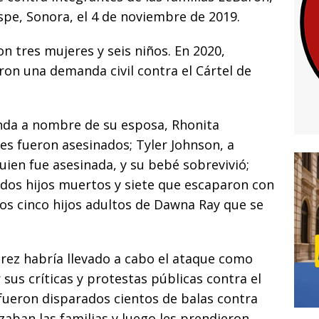
ispe, Sonora, el 4 de noviembre de 2019.
 tres mujeres y seis niños. En 2020,
aron una demanda civil contra el Cártel de
nda a nombre de su esposa, Rhonita
nes fueron asesinados; Tyler Johnson, a
ien fue asesinada, y su bebé sobrevivió;
dos hijos muertos y siete que escaparon con
 los cinco hijos adultos de Dawna Ray que se
árez habría llevado a cabo el ataque como
sus críticas y protestas públicas contra el
e fueron disparados cientos de balas contra
zaban las familias y luego les prendieron