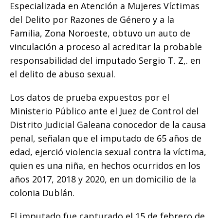
o
p
g
n
ti
Especializada en Atención a Mujeres Víctimas
del Delito por Razones de Género y a la
o
p
e
k
r
Familia, Zona Noroeste, obtuvo un auto de
k
r
vinculación a proceso al acreditar la probable
responsabilidad del imputado Sergio T. Z,. en
el delito de abuso sexual.
Los datos de prueba expuestos por el
Ministerio Público ante el Juez de Control del
Distrito Judicial Galeana conocedor de la causa
penal, señalan que el imputado de 65 años de
edad, ejerció violencia sexual contra la víctima,
quien es una niña, en hechos ocurridos en los
años 2017, 2018 y 2020, en un domicilio de la
colonia Dublán.
El imputado fue capturado el 15 de febrero de