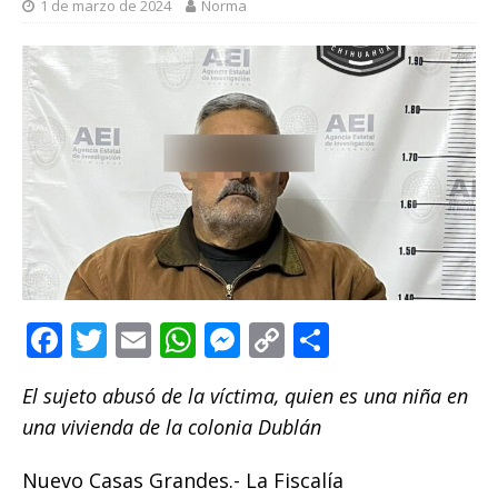
1 de marzo de 2024
Norma
F
T
E
W
M
C
C
a
w
m
h
e
o
o
El sujeto abusó de la víctima, quien es una niña en
c
it
ai
at
ss
p
m
una vivienda de la colonia Dublán
e
te
l
s
e
y
p
b
r
A
n
Li
ar
Nuevo Casas Grandes.- La Fiscalía