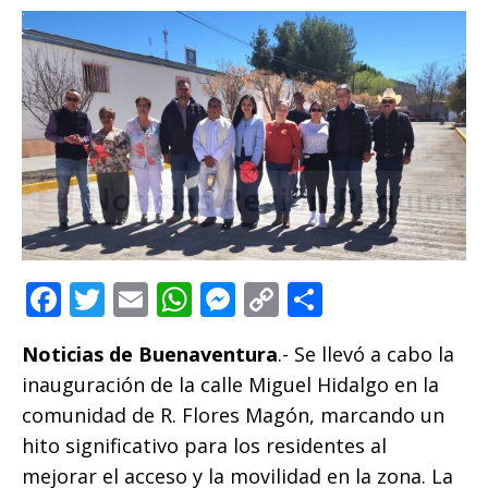
F
T
E
W
M
C
C
a
w
m
h
e
o
o
Noticias de Buenaventura
.- Se llevó a cabo la
c
it
ai
at
ss
p
m
inauguración de la calle Miguel Hidalgo en la
e
te
l
s
e
y
p
comunidad de R. Flores Magón, marcando un
b
r
A
n
Li
ar
hito significativo para los residentes al
o
p
g
n
ti
mejorar el acceso y la movilidad en la zona. La