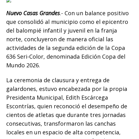
b
r
A
n
Li
ar
o
p
g
n
ti
Nuevo Casas Grandes
.- Con un balance positivo
que consolidó al municipio como el epicentro
o
p
e
k
r
del balompié infantil y juvenil en la franja
k
r
norte, concluyeron de manera oficial las
actividades de la segunda edición de la Copa
636 Seri-Color, denominada Edición Copa del
Mundo 2026.
La ceremonia de clausura y entrega de
galardones, estuvo encabezada por la propia
Presidenta Municipal, Edith Escárcega
Escontrías, quien reconoció el desempeño de
cientos de atletas que durante tres jornadas
consecutivas, transformaron las canchas
locales en un espacio de alta competencia,