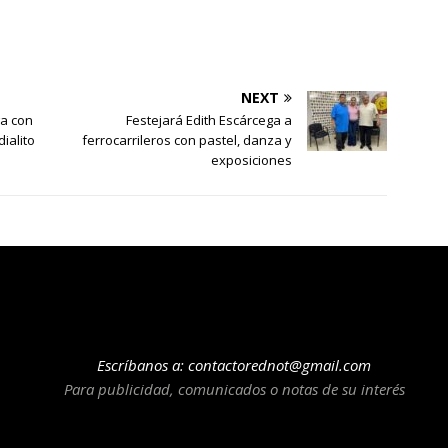
NEXT
ga con
Festejará Edith Escárcega a
ialito
ferrocarrileros con pastel, danza y
exposiciones
Escríbanos a:
contactorednot@gmail.com
Para publicidad, comunicados o notas de su interés