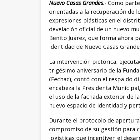
o
p
g
n
t
Nuevo Casas Grandes
.- Como parte
orientadas a la recuperación de l
o
p
e
k
r
expresiones plásticas en el distri
k
r
develación oficial de un nuevo mur
Benito Juárez, que forma ahora par
identidad de Nuevo Casas Grande
La intervención pictórica, ejecuta
trigésimo aniversario de la Fund
(Fechac), contó con el respaldo di
encabeza la Presidenta Municipal,
el uso de la fachada exterior de l
nuevo espacio de identidad y per
​Durante el protocolo de apertura,
compromiso de su gestión para co
logísticas que incentiven el desar