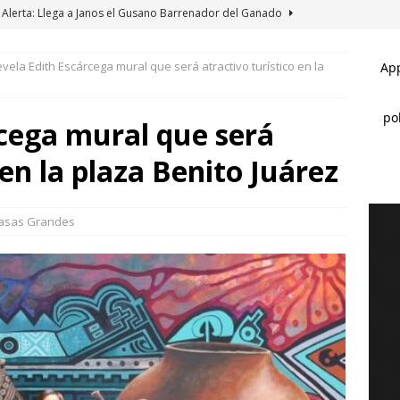
Alerta: Llega a Janos el Gusano Barrenador del Ganado
vela Edith Escárcega mural que será atractivo turístico en la
Galería: Reconoce Edith Escárcega a más de 35 expositores de la
SAS GRANDES
cega mural que será
Galería: Regala Edith Escárcega boletos para el circo a niños de la
 en la plaza Benito Juárez
ASAS GRANDES
Clausura alcalde Marco Bonilla la Veraneada DIFertida 2026 en el
asas Grandes
AHUA MARCO BONILLA
*Pasaje al pasado *Se acabó la brigada *Del sueño al respaldo
BONILLA