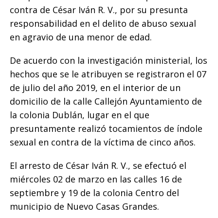
o
p
g
n
ti
contra de César Iván R. V., por su presunta
o
p
e
k
r
responsabilidad en el delito de abuso sexual
k
r
en agravio de una menor de edad.
De acuerdo con la investigación ministerial, los
hechos que se le atribuyen se registraron el 07
de julio del año 2019, en el interior de un
domicilio de la calle Callejón Ayuntamiento de
la colonia Dublán, lugar en el que
presuntamente realizó tocamientos de índole
sexual en contra de la víctima de cinco años.
El arresto de César Iván R. V., se efectuó el
miércoles 02 de marzo en las calles 16 de
septiembre y 19 de la colonia Centro del
municipio de Nuevo Casas Grandes.