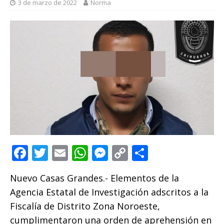
3 de marzo de 2022
Norma
F
T
E
W
M
C
C
a
w
m
h
e
o
o
Nuevo Casas Grandes.- Elementos de la
c
it
ai
at
ss
p
m
Agencia Estatal de Investigación adscritos a la
e
te
l
s
e
y
p
Fiscalía de Distrito Zona Noroeste,
b
r
A
n
Li
ar
cumplimentaron una orden de aprehensión en