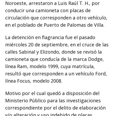
o
p
g
n
ti
Noroeste, arrestaron a Luis Raúl T. H., por
conducir una camioneta con placas de
o
p
e
k
r
circulación que corresponden a otro vehículo,
k
r
en el poblado de Puerto de Palomas de Villa.
La detención en flagrancia fue el pasado
miércoles 20 de septiembre, en el cruce de las
calles Sabinal y Elizondo, donde se revisó la
camioneta que conducía de la marca Dodge,
línea Ram, modelo 1999, cuya matrícula,
resultó que corresponden a un vehículo Ford,
línea Focus, modelo 2008.
Motivo por el cual quedó a disposición del
Ministerio Público para las investigaciones
correspondiente por el delito de elaboración
y/o alteración y uso indebido de placas,