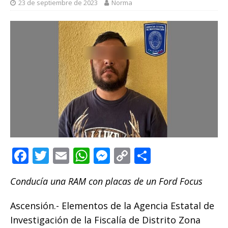
23 de septiembre de 2023
Norma
F
T
E
W
M
C
C
a
w
m
h
e
o
o
Conducía una RAM con placas de un Ford Focus
c
it
ai
at
ss
p
m
e
te
l
s
e
y
p
Ascensión.- Elementos de la Agencia Estatal de
b
r
A
n
Li
ar
Investigación de la Fiscalía de Distrito Zona