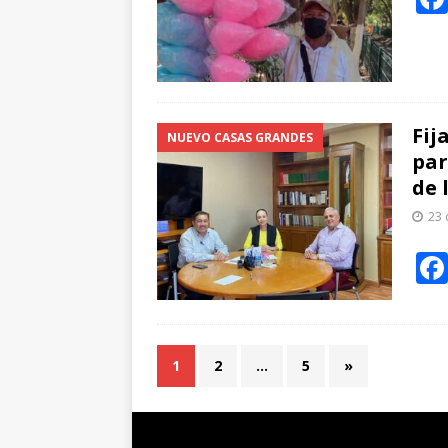
Fij
NUEVO CASAS GRANDES
par
de 
23 
1
2
…
5
»