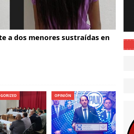
te a dos menores sustraídas en
C
o
m
p
GORIZED
OPINIÓN
r
i