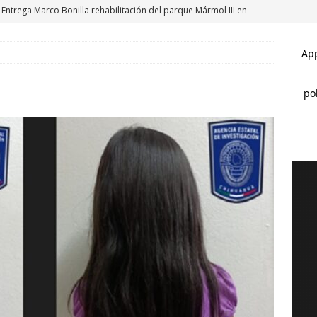
Entrega Marco Bonilla rehabilitación del parque Mármol III en
l 500 vecinos
CHIHUAHUA MARCO BONILLA
Continúa Municipio con entrega de mochilas del programa Mi
AHUA MARCO BONILLA
*Cruz y el año de Hidalgo *La conferencia de los aplaudidores
za
CHIHUAHUA MARCO BONILLA
Rehabilitará Municipio tramo de la Politécnico Nacional; conduce
UAHUA MARCO BONILLA
Todo listo: hoy inaugura Marco Bonilla el paso superior de
CHIHUAHUA MARCO BONILLA