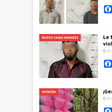
Le 
NUEVO CASAS GRANDES
vio
25 
¡Ge
OPINIÓN
25 