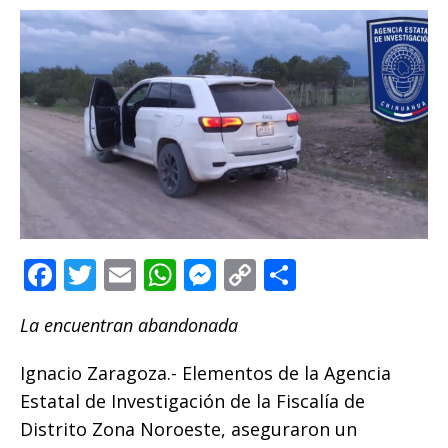
F
T
E
W
M
C
C
a
w
m
h
e
o
o
La encuentran abandonada
c
it
ai
at
ss
p
m
e
te
l
s
e
y
p
Ignacio Zaragoza.- Elementos de la Agencia
b
r
A
n
Li
ar
Estatal de Investigación de la Fiscalía de
o
p
g
n
ti
Distrito Zona Noroeste, aseguraron un