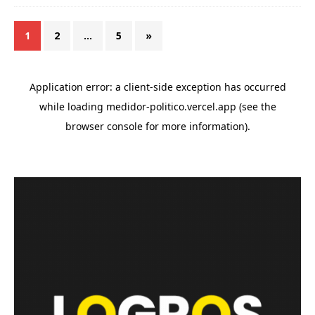
1
2
…
5
»