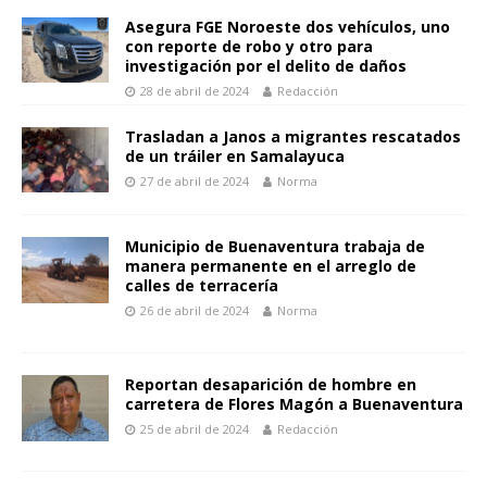
k
p
er
k
r
Asegura FGE Noroeste dos vehículos, uno
con reporte de robo y otro para
investigación por el delito de daños
28 de abril de 2024
Redacción
Trasladan a Janos a migrantes rescatados
de un tráiler en Samalayuca
27 de abril de 2024
Norma
Municipio de Buenaventura trabaja de
manera permanente en el arreglo de
calles de terracería
26 de abril de 2024
Norma
Reportan desaparición de hombre en
carretera de Flores Magón a Buenaventura
25 de abril de 2024
Redacción