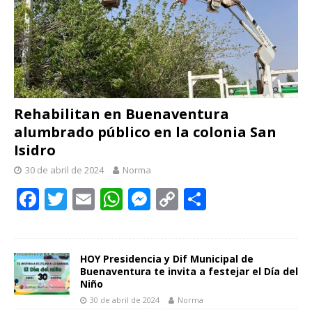
Rehabilitan en Buenaventura
alumbrado público en la colonia San
Isidro
30 de abril de 2024
Norma
F
T
E
W
M
C
C
ac
w
m
h
e
o
o
e
itt
ai
at
ss
p
m
b
er
l
s
e
y
p
HOY Presidencia y Dif Municipal de
Buenaventura te invita a festejar el Día del
o
A
n
Li
ar
Niño
30 de abril de 2024
Norma
o
p
g
n
ti