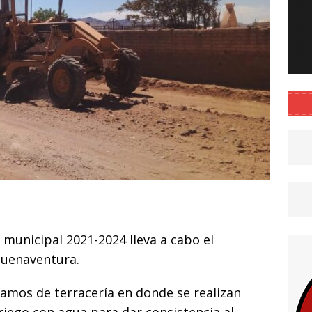
C
o
municipal 2021-2024 lleva a cabo el
m
Buenaventura.
p
ar
ramos de terracería en donde se realizan