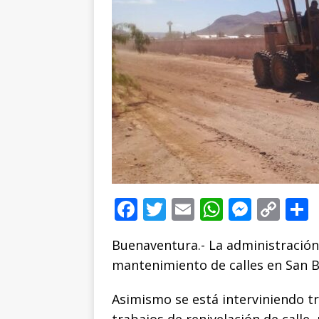
F
T
E
W
M
C
a
w
m
h
e
o
Buenaventura.- La administración 
c
it
ai
at
ss
p
mantenimiento de calles en San 
e
te
l
s
e
y
b
r
A
n
Li
Asimismo se está interviniendo t