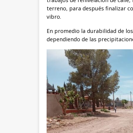
o
p
g
n
t
trabajos de renivelación de calle,
terreno, para después finalizar c
o
p
e
k
r
vibro.
k
r
En promedio la durabilidad de los
dependiendo de las precipitacione