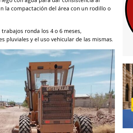
i
 riego con agua para dar consistencia al
on la compactación del área con un rodillo o
 trabajos ronda los 4 o 6 meses,
s pluviales y el uso vehicular de las mismas.