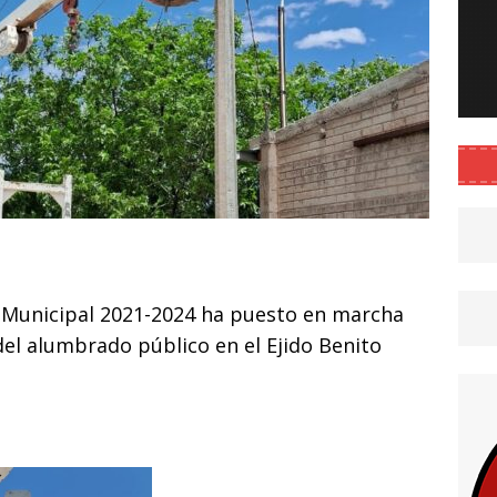
C
o
 Municipal 2021-2024 ha puesto en marcha
m
l alumbrado público en el Ejido Benito
p
ar
i