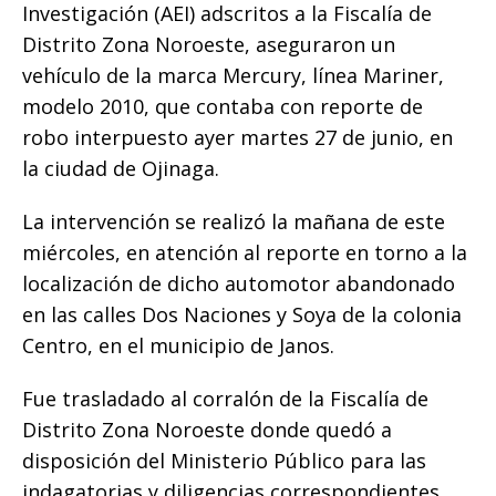
o
p
g
n
ti
Investigación (AEI) adscritos a la Fiscalía de
Distrito Zona Noroeste, aseguraron un
o
p
e
k
r
vehículo de la marca Mercury, línea Mariner,
k
r
modelo 2010, que contaba con reporte de
robo interpuesto ayer martes 27 de junio, en
la ciudad de Ojinaga.
La intervención se realizó la mañana de este
miércoles, en atención al reporte en torno a la
localización de dicho automotor abandonado
en las calles Dos Naciones y Soya de la colonia
Centro, en el municipio de Janos.
Fue trasladado al corralón de la Fiscalía de
Distrito Zona Noroeste donde quedó a
disposición del Ministerio Público para las
indagatorias y diligencias correspondientes.