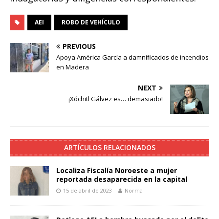
AEI
ROBO DE VEHÍCULO
PREVIOUS
Apoya América García a damnificados de incendios
en Madera
NEXT
¡Xóchitl Gálvez es… demasiado!
ARTÍCULOS RELACIONADOS
Localiza Fiscalía Noroeste a mujer
reportada desaparecida en la capital
15 de abril de 2023
Norma