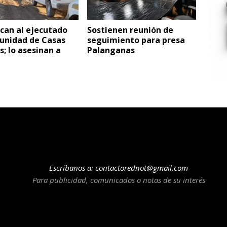
ican al ejecutado
Sostienen reunión de
unidad de Casas
seguimiento para presa
; lo asesinan a
Palanganas
Escríbanos a:
contactorednot@gmail.com
Para publicidad, comunicados o notas de su interés