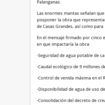
o
p
g
n
t
Palanganas.
o
p
e
k
r
Las enormes mantas señalan que
k
r
posponer la obra que representa
de Casas Grandes, así como para
En el mensaje firmado por cinco e
en que impactaría la obra:
-Seguridad de agua potable de cal
-Caudal ecológico de 9 millones d
-Control de venida máxima en el 
-Disponibilidad de agua de uso de
-Consolidación del decreto de crea