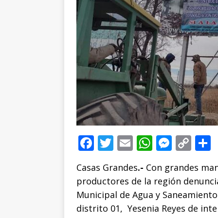
F
T
E
W
M
C
a
w
m
h
e
o
Casas Grandes
.-
Con grandes mant
c
it
ai
at
ss
p
productores de la región denuncia
e
te
l
s
e
y
Municipal de Agua y Saneamiento 
b
r
A
n
Li
distrito 01, Yesenia Reyes de int