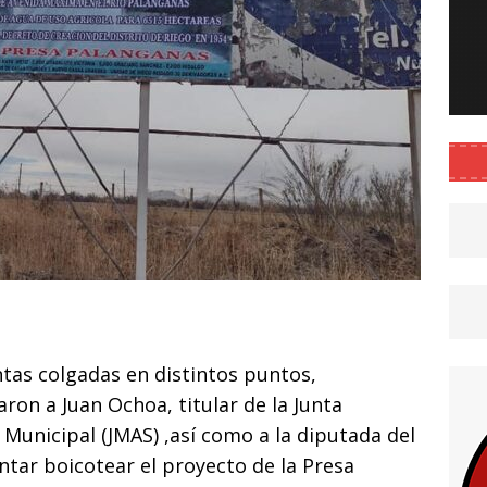
C
o
as colgadas en distintos puntos,
m
ron a Juan Ochoa, titular de la Junta
p
Municipal (JMAS) ,así como a la diputada del
ar
entar boicotear el proyecto de la Presa