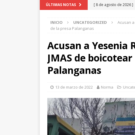
[ 8 de agosto de 2026 ]
ÚLTIMAS NOTAS
NUEVO CASAS GRANDES
INICIO
UNCATEGORIZED
Acusan a 
[ 7 de agosto de 2026 ]
de la presa Palanganas
Expo Feria
NUEVO CA
Acusan a Yesenia Re
[ 7 de agosto de 2026 ]
JMAS de boicotear 
Veraneada
NUEVO C
[ 7 de agosto de 2026 ]
Palanganas
Parque Colibrí
CHIHU
[ 8 de agosto de 2026 ]
13 de marzo de 2022
Norma
Uncat
CHIHUAHUA MARCO 