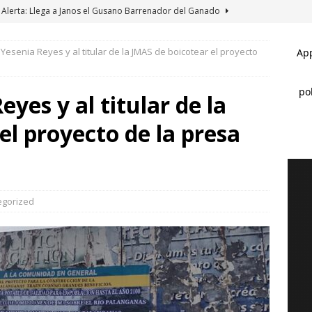
Alerta: Llega a Janos el Gusano Barrenador del Ganado
Yesenia Reyes y al titular de la JMAS de boicotear el proyecto
Galería: Reconoce Edith Escárcega a más de 35 expositores de la
SAS GRANDES
yes y al titular de la
Galería: Regala Edith Escárcega boletos para el circo a niños de la
el proyecto de la presa
ASAS GRANDES
Clausura alcalde Marco Bonilla la Veraneada DIFertida 2026 en el
AHUA MARCO BONILLA
*Pasaje al pasado *Se acabó la brigada *Del sueño al respaldo
egorized
BONILLA