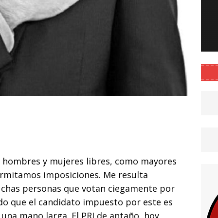
C
o
m
p
 hombres y mujeres libres, como mayores
ar
permitamos imposiciones. Me resulta
i
chas personas que votan ciegamente por
do que el candidato impuesto por este es
 una mano larga. El PRI de antaño, hoy