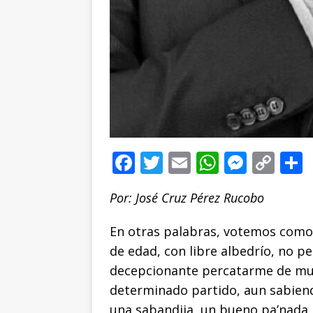
F
T
E
W
M
C
a
w
m
h
e
o
Por: José Cruz Pérez Rucobo
c
it
ai
at
ss
p
e
te
l
s
e
y
En otras palabras, votemos como
b
r
A
n
Li
de edad, con libre albedrío, no 
o
p
g
n
t
decepcionante percatarme de mu
determinado partido, aun sabien
o
p
e
k
r
una sabandija, un bueno pa’nada,