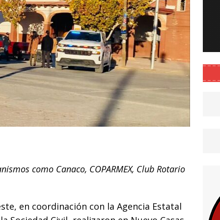
C
o
rganismos como Canaco, COPARMEX, Club Rotario
m
p
ar
este, en coordinación con la Agencia Estatal