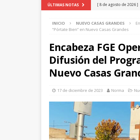
[ 8 de agosto de 2026 ]
ÚLTIMAS NOTAS
NUEVO CASAS GRANDES
INICIO
NUEVO CASAS GRANDES
En
[ 7 de agosto de 2026 ]
“Pórtate Bien” en Nuevo Casas Grandes
Expo Feria
NUEVO CA
Encabeza FGE Oper
[ 7 de agosto de 2026 ]
Difusión del Progr
Veraneada
NUEVO C
[ 7 de agosto de 2026 ]
Nuevo Casas Gran
Parque Colibrí
CHIHU
[ 8 de agosto de 2026 ]
17 de diciembre de 2023
Norma
Nu
CHIHUAHUA MARCO 