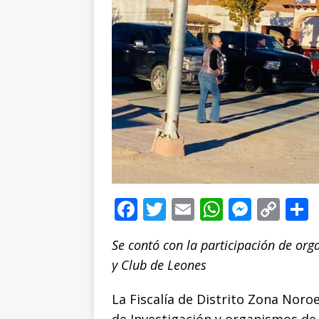
F
T
E
W
M
C
a
w
m
h
e
o
Se contó con la participación de o
c
it
ai
at
ss
p
y Club de Leones
e
te
l
s
e
y
b
r
A
n
Li
La Fiscalía de Distrito Zona Noro