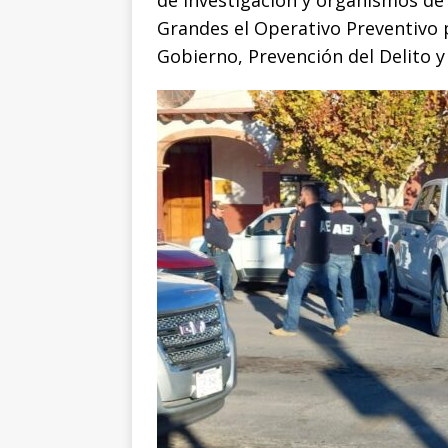
o
p
g
n
t
de Investigación y organismos de 
Grandes el Operativo Preventivo 
o
p
e
k
r
Gobierno, Prevención del Delito y
k
r