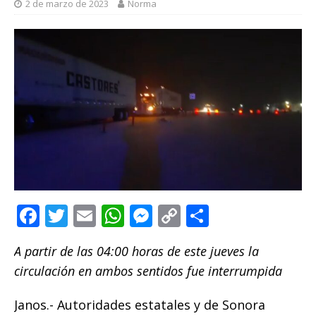
2 de marzo de 2023
Norma
F
T
E
W
M
C
C
a
w
m
h
e
o
o
A partir de las 04:00 horas de este jueves la
c
it
ai
at
ss
p
m
circulación en ambos sentidos fue interrumpida
e
te
l
s
e
y
p
b
r
A
n
Li
ar
Janos.- Autoridades estatales y de Sonora