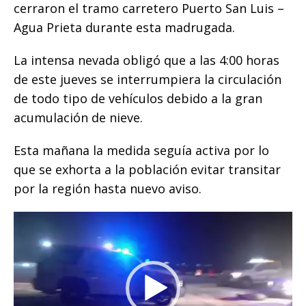
o
p
g
n
ti
cerraron el tramo carretero Puerto San Luis –
Agua Prieta durante esta madrugada.
o
p
e
k
r
k
r
La intensa nevada obligó que a las 4:00 horas
de este jueves se interrumpiera la circulación
de todo tipo de vehículos debido a la gran
acumulación de nieve.
Esta mañana la medida seguía activa por lo
que se exhorta a la población evitar transitar
por la región hasta nuevo aviso.
Reproductor
de
vídeo