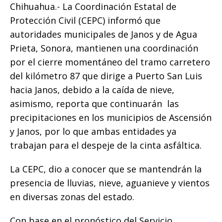
o
p
g
n
ti
Chihuahua.- La Coordinación Estatal de
Protección Civil (CEPC) informó que
o
p
e
k
r
autoridades municipales de Janos y de Agua
k
r
Prieta, Sonora, mantienen una coordinación
por el cierre momentáneo del tramo carretero
del kilómetro 87 que dirige a Puerto San Luis
hacia Janos, debido a la caída de nieve,
asimismo, reporta que continuarán las
precipitaciones en los municipios de Ascensión
y Janos, por lo que ambas entidades ya
trabajan para el despeje de la cinta asfáltica.
La CEPC, dio a conocer que se mantendrán la
presencia de lluvias, nieve, aguanieve y vientos
en diversas zonas del estado.
Con base en el pronóstico del Servicio