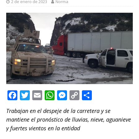
2 de enero de 2023
Norma
F
T
E
W
M
C
C
a
w
m
h
e
o
o
Trabajan en el despeje de la carretera y se
c
it
ai
at
ss
p
m
mantiene el pronóstico de lluvias, nieve, aguanieve
e
te
l
s
e
y
p
y fuertes vientos en la entidad
b
r
A
n
Li
ar