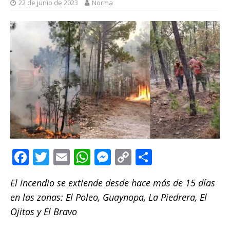
22 de junio de 2023
Norma
F
T
E
W
M
C
C
a
w
m
h
e
o
o
El incendio se extiende desde hace más de 15 días
c
it
ai
at
ss
p
m
en las zonas: El Poleo, Guaynopa, La Piedrera, El
e
te
l
s
e
y
p
Ojitos y El Bravo
b
r
A
n
Li
ar