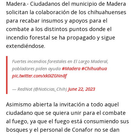
o
p
g
n
ti
Madera.- Ciudadanos del municipio de Madera
solicitan la colaboración de los chihuahuenses
o
p
e
k
r
para recabar insumos y apoyos para el
k
r
combate a los distintos puntos donde el
incendio forestal se ha propagado y sigue
extendiéndose.
Fuertes incendios forestales en El Largo Maderal,
pobladores piden ayuda
#Madera
#Chihuahua
pic.twitter.com/xk0IZGNn8f
— RedNot (@Noticias_Chih)
June 22, 2023
Asimismo abierta la invitación a todo aquel
ciudadano que se quiera unir para el combate
al fuego, ya que el fuego está consumiendo sus
bosques y el personal de Conafor no se dan