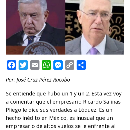
F
T
E
W
M
C
C
a
w
m
h
e
o
o
Por: José Cruz Pérez Rucobo
c
it
ai
at
ss
p
m
e
te
l
s
e
y
p
Se entiende que hubo un 1 y un 2. Esta vez voy
b
r
A
n
Li
ar
a comentar que el empresario Ricardo Salinas
o
p
g
n
ti
Pliego le dice sus verdades a Lóquez. Es un
hecho inédito en México, es inusual que un
o
p
e
k
r
empresario de altos vuelos se le enfrente al
k
r