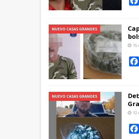
Cap
NUEVO CASAS GRANDES
bol
15 
Det
NUEVO CASAS GRANDES
Gra
12 