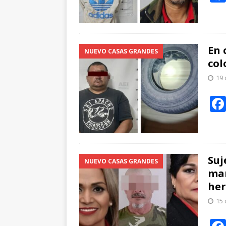
En 
NUEVO CASAS GRANDES
col
19 
Suj
NUEVO CASAS GRANDES
mar
her
15 