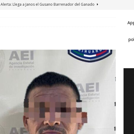
Alerta: Llega a Janos el Gusano Barrenador del Ganado
Galería: Reconoce Edith Escárcega a más de 35 expositores de la
SAS GRANDES
Galería: Regala Edith Escárcega boletos para el circo a niños de la
ASAS GRANDES
Clausura alcalde Marco Bonilla la Veraneada DIFertida 2026 en el
AHUA MARCO BONILLA
*Pasaje al pasado *Se acabó la brigada *Del sueño al respaldo
BONILLA