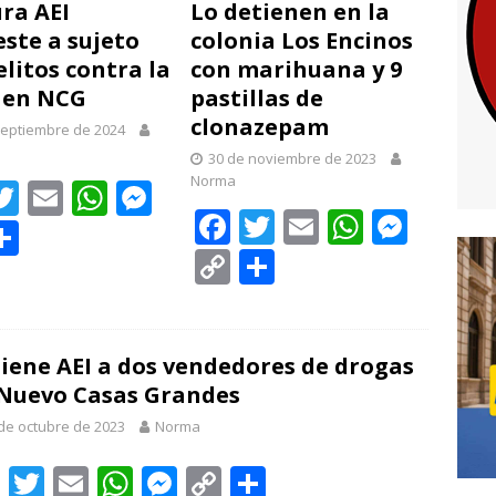
ra AEI
Lo detienen en la
ste a sujeto
colonia Los Encinos
elitos contra la
con marihuana y 9
 en NCG
pastillas de
clonazepam
septiembre de 2024
30 de noviembre de 2023
Norma
T
E
W
M
F
T
E
W
M
c
w
m
h
e
C
ac
w
m
h
e
C
C
itt
ai
at
ss
o
e
itt
ai
at
ss
o
o
er
l
s
e
m
b
er
l
s
e
p
m
A
n
p
o
A
n
y
p
iene AEI a dos vendedores de drogas
p
g
i
ar
Nuevo Casas Grandes
o
p
g
Li
ar
p
er
ti
k
p
er
de octubre de 2023
Norma
n
ti
r
k
r
F
T
E
W
M
C
C