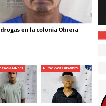
drogas en la colonia Obrera
C
o
m
p
CASAS GRANDES
NUEVO CASAS GRANDES
r
i