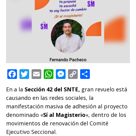
F
T
E
W
M
C
C
a
w
m
h
e
o
o
En a la
Sección 42 del SNTE,
gran revuelo está
c
it
ai
at
ss
p
m
causando en las redes sociales, la
e
te
l
s
e
y
p
manifestación masiva de adhesión al proyecto
b
r
A
n
Li
ar
denominado «
Sí al Magisterio
«, dentro de los
o
p
g
n
ti
movimientos de renovación del Comité
o
p
e
k
r
Ejecutivo Seccional.