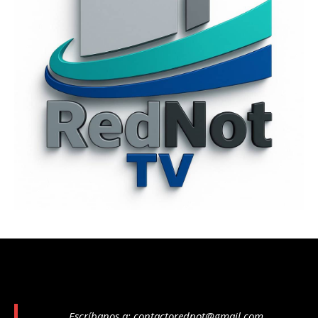
Escríbanos a:
contactorednot@gmail.com