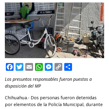
F
T
E
W
M
C
C
a
w
m
h
e
o
o
Los presuntos responsables fueron puestos a
c
it
ai
at
ss
p
m
disposición del MP
e
te
l
s
e
y
p
b
r
A
n
Li
ar
Chihuahua.- Dos personas fueron detenidas
o
p
g
n
ti
por elementos de la Policía Municipal, durante