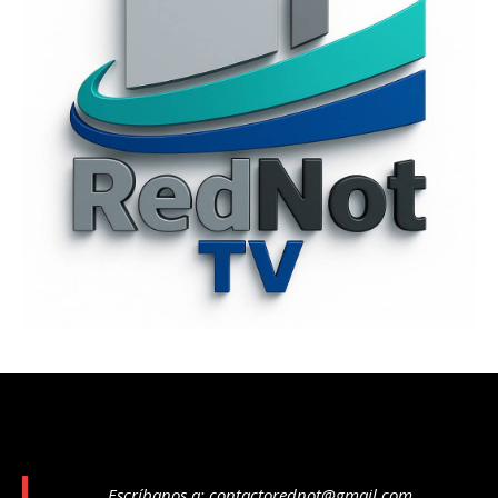
Escríbanos a:
contactorednot@gmail.com