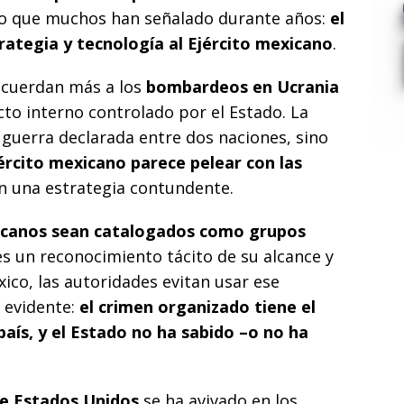
 lo que muchos han señalado durante años:
el
rategia y tecnología al Ejército mexicano
.
ecuerdan más a los
bombardeos en Ucrania
cto interno controlado por el Estado. La
 guerra declarada entre dos naciones, sino
ército mexicano parece pelear con las
in una estrategia contundente.
icanos sean catalogados como grupos
s un reconocimiento tácito de su alcance y
ico, las autoridades evitan usar ese
 evidente:
el crimen organizado tiene el
aís, y el Estado no ha sabido –o no ha
de Estados Unidos
se ha avivado en los