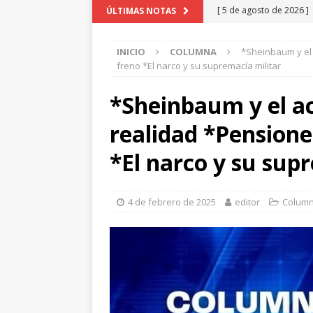
[ 5 de agosto de 2026 ]
ÚLTIMAS NOTAS
beneficio de más de mi
INICIO
COLUMNA
*Sheinbaum y el 
[ 5 de agosto de 2026 ]
freno *El narco y su supremacía militar
Bolsa Escolar
CHIHU
*Sheinbaum y el a
[ 5 de agosto de 2026 ]
realidad *Pensiones 
*Filtraciones con torpe
[ 4 de agosto de 2026 ]
*El narco y su sup
con precaución
CHIH
[ 5 de agosto de 2026 ]
4 de febrero de 2025
editor
Colum
Aldama y Fuerza Aérea