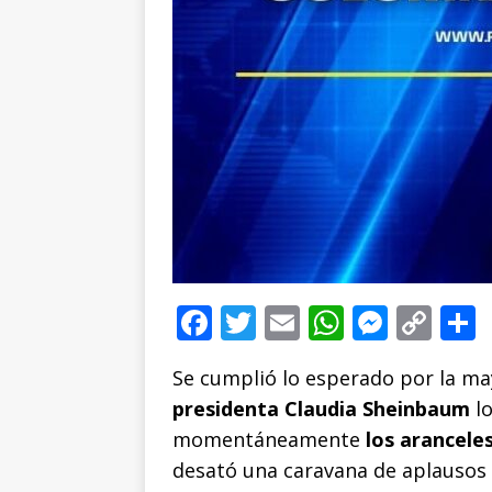
F
T
E
W
M
C
a
w
m
h
e
o
Se cumplió lo esperado por la may
c
it
ai
at
ss
p
presidenta Claudia Sheinbaum
lo
e
te
l
s
e
y
momentáneamente
los arancele
b
r
A
n
Li
desató una caravana de aplausos 