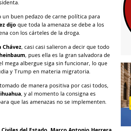
i
sidenta.
o un buen pedazo de carne política para
z dijo
que toda la amenaza se debe a los
na con los cárteles de la droga.
 Chávez
, casi casi salieron a decir que todo
Sheinbaum
, pues ella es la gran salvadora de
l mega albergue siga sin funcionar, lo que
audia y Trump en materia migratoria.
 tomado de manera positiva por casi todos,
ihuahua
, y al momento la consigna es
para que las amenazas no se implementen.
s Civiles del Estado, Marco Antonio Herrera