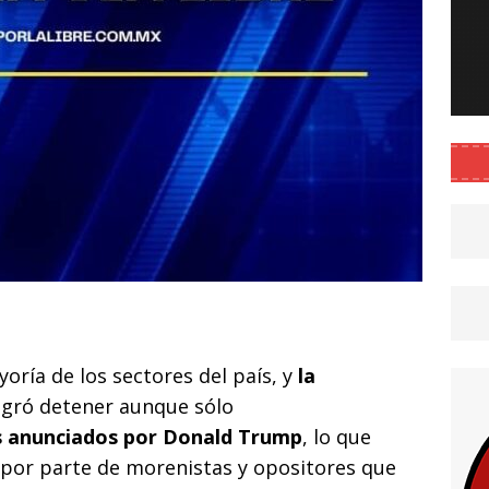
C
o
oría de los sectores del país, y
la
m
gró detener aunque sólo
p
s anunciados por Donald Trump
, lo que
ar
por parte de morenistas y opositores que