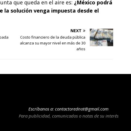
gunta que queda en el aire es:
¿México podrá
ue la solución venga impuesta desde el
NEXT
obada
Costo financiero de la deuda pública
alcanza su mayor nivel en más de 30
años
Escríbanos a:
contactorednot@gmail.com
Para publicidad, comunicados o notas de su interés