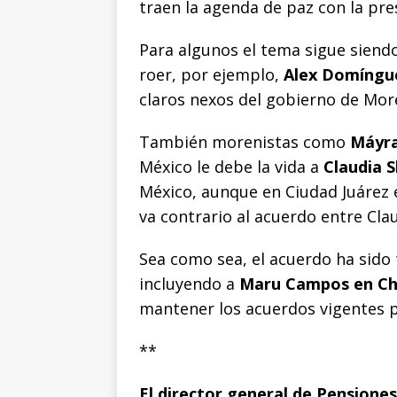
o
p
g
n
t
traen la agenda de paz con la pre
o
p
e
k
r
Para algunos el tema sigue siend
k
r
roer, por ejemplo,
Alex Domíngue
claros nexos del gobierno de More
También morenistas como
Máyra
México le debe la vida a
Claudia 
México, aunque en Ciudad Juárez e
va contrario al acuerdo entre Cl
Sea como sea, el acuerdo ha sido
incluyendo a
Maru Campos en Ch
mantener los acuerdos vigentes 
**
El director general de Pensione