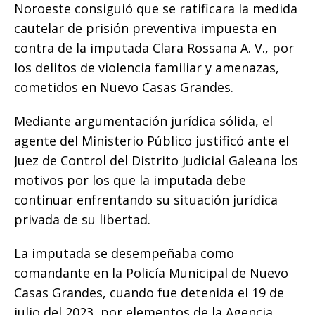
o
p
g
n
ti
Noroeste consiguió que se ratificara la medida
cautelar de prisión preventiva impuesta en
o
p
e
k
r
contra de la imputada Clara Rossana A. V., por
k
r
los delitos de violencia familiar y amenazas,
cometidos en Nuevo Casas Grandes.
Mediante argumentación jurídica sólida, el
agente del Ministerio Público justificó ante el
Juez de Control del Distrito Judicial Galeana los
motivos por los que la imputada debe
continuar enfrentando su situación jurídica
privada de su libertad.
La imputada se desempeñaba como
comandante en la Policía Municipal de Nuevo
Casas Grandes, cuando fue detenida el 19 de
julio del 2023, por elementos de la Agencia