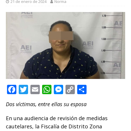
21 de enero de 2024
Norma
F
T
E
W
M
C
C
a
w
m
h
e
o
o
Dos víctimas, entre ellas su esposa
c
it
ai
at
ss
p
m
e
te
l
s
e
y
p
En una audiencia de revisión de medidas
b
r
A
n
Li
ar
cautelares, la Fiscalía de Distrito Zona