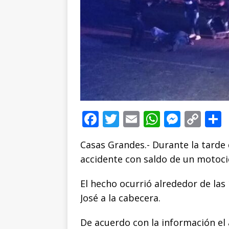
F
T
E
W
M
C
a
w
m
h
e
o
Casas Grandes.- Durante la tarde 
c
it
ai
at
ss
p
accidente con saldo de un motocicl
e
te
l
s
e
y
b
r
A
n
Li
El hecho ocurrió alrededor de las
o
p
g
n
t
José a la cabecera.
o
p
e
k
r
De acuerdo con la información el