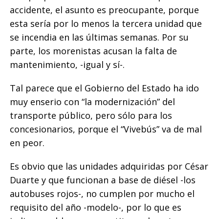
o
p
g
n
ti
accidente, el asunto es preocupante, porque
o
p
e
k
r
esta sería por lo menos la tercera unidad que
k
r
se incendia en las últimas semanas. Por su
parte, los morenistas acusan la falta de
mantenimiento, -igual y sí-.
Tal parece que el Gobierno del Estado ha ido
muy enserio con “la modernización” del
transporte público, pero sólo para los
concesionarios, porque el “Vivebús” va de mal
en peor.
Es obvio que las unidades adquiridas por César
Duarte y que funcionan a base de diésel -los
autobuses rojos-, no cumplen por mucho el
requisito del año -modelo-, por lo que es