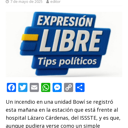
7 de mayo de 2025
editor
F
T
E
W
M
C
C
a
w
m
h
e
o
o
Un incendio en una unidad Bowí se registró
c
it
ai
at
ss
p
m
esta mañana en la estación que está frente al
e
te
l
s
e
y
p
hospital Lázaro Cárdenas, del ISSSTE, y es que,
b
r
A
n
Li
ar
aunque pudiera verse como un simple