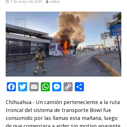
7 de mayo de 2025
editor
F
T
E
W
M
C
C
a
w
m
h
e
o
o
Chihuahua.- Un camión perteneciente a la ruta
c
it
ai
at
ss
p
m
troncal del sistema de transporte Bowí fue
e
te
l
s
e
y
p
consumido por las llamas esta mañana, luego
b
r
A
n
Li
ar
de que comenzara a arder sin motivo aparente