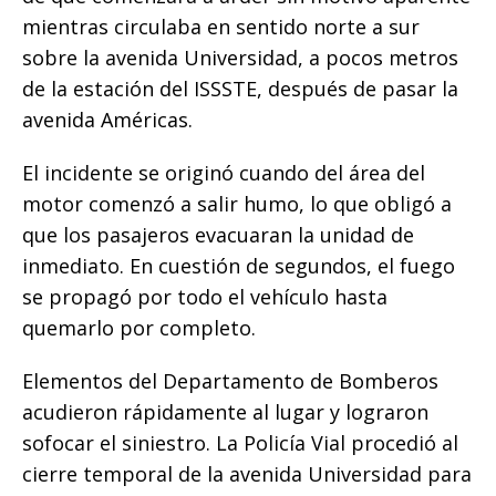
o
p
g
n
ti
mientras circulaba en sentido norte a sur
o
p
e
k
r
sobre la avenida Universidad, a pocos metros
k
r
de la estación del ISSSTE, después de pasar la
avenida Américas.
El incidente se originó cuando del área del
motor comenzó a salir humo, lo que obligó a
que los pasajeros evacuaran la unidad de
inmediato. En cuestión de segundos, el fuego
se propagó por todo el vehículo hasta
quemarlo por completo.
Elementos del Departamento de Bomberos
acudieron rápidamente al lugar y lograron
sofocar el siniestro. La Policía Vial procedió al
cierre temporal de la avenida Universidad para