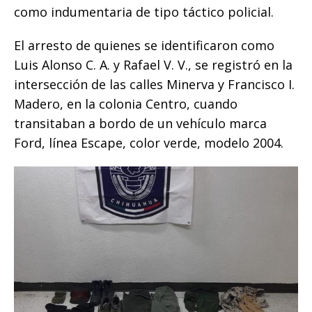
o
p
e
k
r
como indumentaria de tipo táctico policial.
k
r
El arresto de quienes se identificaron como
Luis Alonso C. A. y Rafael V. V., se registró en la
intersección de las calles Minerva y Francisco I.
Madero, en la colonia Centro, cuando
transitaban a bordo de un vehículo marca
Ford, línea Escape, color verde, modelo 2004.