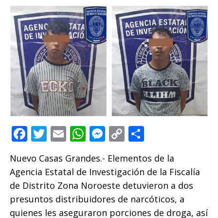
F
T
E
W
M
C
C
a
w
m
h
e
o
o
Nuevo Casas Grandes.- Elementos de la
c
it
ai
at
ss
p
m
Agencia Estatal de Investigación de la Fiscalía
e
te
l
s
e
y
p
de Distrito Zona Noroeste detuvieron a dos
b
r
A
n
Li
ar
presuntos distribuidores de narcóticos, a
o
p
g
n
ti
quienes les aseguraron porciones de droga, así