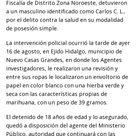
Fiscalía de Distrito Zona Noroeste, detuvieron
b
r
A
n
Li
ar
a un masculino identificado como Carlos C. L.,
o
p
g
n
ti
por el delito contra la salud en su modalidad
o
p
e
k
r
de posesión simple.
k
r
La intervención policial ocurrió la tarde de ayer
16 de agosto, en Ejido Hidalgo, municipio de
Nuevo Casas Grandes, en donde los Agentes
investigadores, le realizaron una revisión y
entre sus ropas le localizaron un envoltorio de
papel en color blanco con una hierba verde y
seca con las características propias de
marihuana, con un peso de 39 gramos.
El detenido de 18 años de edad y lo asegurado,
quedó a disposición del agente del Ministerio
Público, autoridad que continuará con las