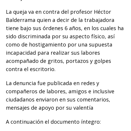
o
p
g
n
ti
La queja va en contra del profesor Héctor
o
p
e
k
r
Balderrama quien a decir de la trabajadora
k
r
tiene bajo sus órdenes 6 años, en los cuales ha
sido discriminada por su aspecto físico, así
como de hostigamiento por una supuesta
incapacidad para realizar sus labores
acompañado de gritos, portazos y golpes
contra el escritorio.
La denuncia fue publicada en redes y
compañeros de labores, amigos e inclusive
ciudadanos enviaron en sus comentarios,
mensajes de apoyo por su valentía
A continuación el documento íntegro: