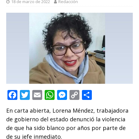
18 de marzo de 2022
Redacción
F
T
E
W
M
C
C
a
w
m
h
e
o
o
En carta abierta, Lorena Méndez, trabajadora
c
it
ai
at
ss
p
m
de gobierno del estado denunció la violencia
e
te
l
s
e
y
p
de que ha sido blanco por años por parte de
b
r
A
n
Li
ar
de su jefe inmediato.