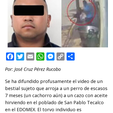
F
T
E
W
M
C
C
a
w
m
h
e
o
o
Por: José Cruz Pérez Rucobo
c
it
ai
at
ss
p
m
e
te
l
s
e
y
p
Se ha difundido profusamente el video de un
b
r
A
n
Li
ar
bestial sujeto que arroja a un perro de escasos
o
p
g
n
ti
7 meses (un cachorro aún) a un cazo con aceite
hirviendo en el poblado de San Pablo Tecalco
o
p
e
k
r
en el EDOMEX. El torvo individuo es
k
r