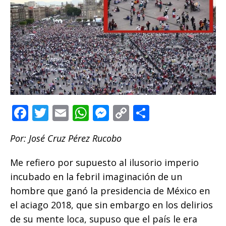
F
T
E
W
M
C
C
a
w
m
h
e
o
o
Por: José Cruz Pérez Rucobo
c
it
ai
at
ss
p
m
e
te
l
s
e
y
p
Me refiero por supuesto al ilusorio imperio
b
r
A
n
Li
ar
incubado en la febril imaginación de un
o
p
g
n
ti
hombre que ganó la presidencia de México en
el aciago 2018, que sin embargo en los delirios
o
p
e
k
r
de su mente loca, supuso que el país le era
k
r