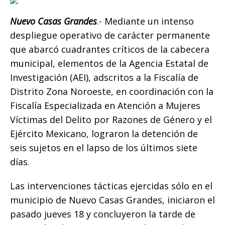
b
r
A
n
Li
ar
o
p
g
n
ti
Nuevo Casas Grandes
.- Mediante un intenso
despliegue operativo de carácter permanente
o
p
e
k
r
que abarcó cuadrantes críticos de la cabecera
k
r
municipal, elementos de la Agencia Estatal de
Investigación (AEI), adscritos a la Fiscalía de
Distrito Zona Noroeste, en coordinación con la
Fiscalía Especializada en Atención a Mujeres
Víctimas del Delito por Razones de Género y el
Ejército Mexicano, lograron la detención de
seis sujetos en el lapso de los últimos siete
días.
Las intervenciones tácticas ejercidas sólo en el
municipio de Nuevo Casas Grandes, iniciaron el
pasado jueves 18 y concluyeron la tarde de