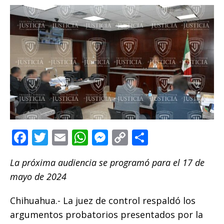
F
T
E
W
M
C
C
a
w
m
h
e
o
o
La próxima audiencia se programó para el 17 de
c
it
ai
at
ss
p
m
mayo de 2024
e
te
l
s
e
y
p
b
r
A
n
Li
ar
Chihuahua.- La juez de control respaldó los
o
p
g
n
ti
argumentos probatorios presentados por la