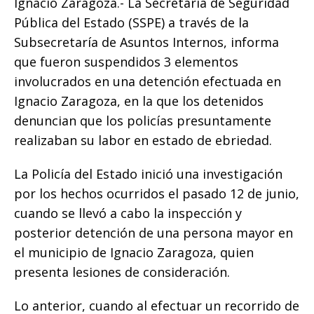
b
r
A
n
Li
ar
Ignacio Zaragoza.- La Secretaría de Seguridad
o
p
g
n
ti
Pública del Estado (SSPE) a través de la
Subsecretaría de Asuntos Internos, informa
o
p
e
k
r
que fueron suspendidos 3 elementos
k
r
involucrados en una detención efectuada en
Ignacio Zaragoza, en la que los detenidos
denuncian que los policías presuntamente
realizaban su labor en estado de ebriedad.
La Policía del Estado inició una investigación
por los hechos ocurridos el pasado 12 de junio,
cuando se llevó a cabo la inspección y
posterior detención de una persona mayor en
el municipio de Ignacio Zaragoza, quien
presenta lesiones de consideración.
Lo anterior, cuando al efectuar un recorrido de